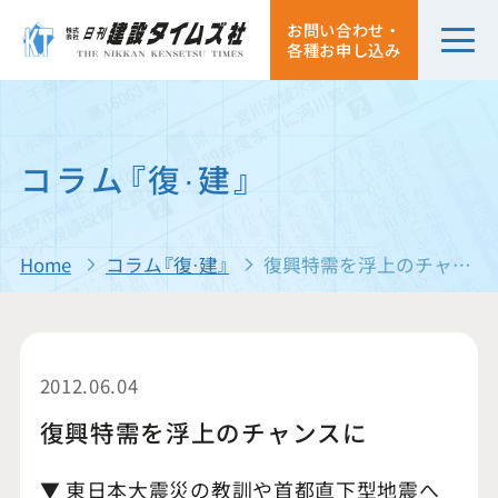
お問い合わせ・
各種お申し込み
コラム『復·建』
Home
コラム『復·建』
復興特需を浮上のチャンスに
2012.06.04
復興特需を浮上のチャンスに
▼ 東日本大震災の教訓や首都直下型地震へ