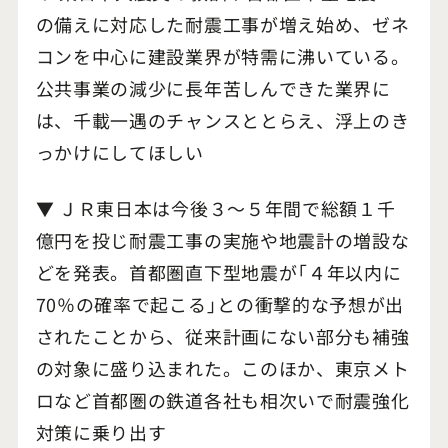
の備えに対応した耐震工事が増え始め、ゼネ
コンを中心に建設業界が特需に沸いている。
公共事業の減少に長年苦しんできた業界に
は、千載一遇のチャンスととらえ、浮上のき
っかけにしてほしい
▼ ＪＲ東日本は今後３～５年間で総額１千
億円を投じ耐震工事の実施や地震計の増設な
どを発表。首都圏直下型地震が「４年以内に
70％の確率で起こる」との衝撃的な予想が出
されたことから、従来計画にない部分も補強
の対象に盛り込まれた。このほか、東京メト
ロなど首都圏の鉄道各社も相次いで耐震強化
対策に乗り出す