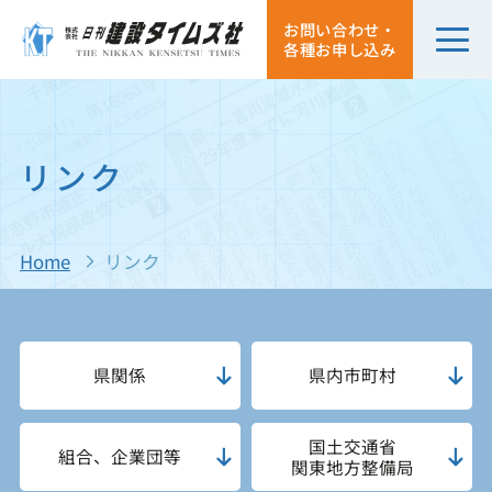
お問い合わせ・
各種お申し込み
リンク
Home
リンク
県関係
県内市町村
国土交通省
組合、企業団等
関東地方整備局