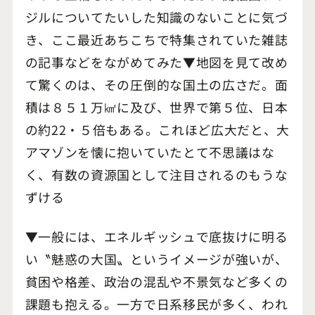
ジルについてたいした知識のないことに気づ
き、ここ最近あちこちで特集されていた雑誌
の記事などをながめてみた▼地図を見て改め
て驚くのは、その圧倒的な国土の広さだ。面
積は８５１万㎢に及び、世界で第５位、日本
の約22・５倍もある。これほど広大だと、大
アマゾンを懐に抱いていたとて不思議はな
く、有数の資源国として注目されるのもうな
ずける
▼一般には、エネルギッシュで底抜けに明る
い〝魅惑の大国〟というイメージが強いが、
貧困や格差、政治の混乱や不景気など多くの
課題も抱える。一方で日系移民が多く、われ