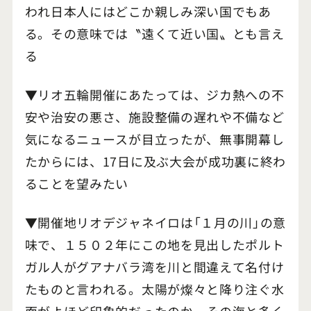
われ日本人にはどこか親しみ深い国でもあ
る。その意味では〝遠くて近い国〟とも言え
る
▼リオ五輪開催にあたっては、ジカ熱への不
安や治安の悪さ、施設整備の遅れや不備など
気になるニュースが目立ったが、無事開幕し
たからには、17日に及ぶ大会が成功裏に終わ
ることを望みたい
▼開催地リオデジャネイロは「１月の川」の意
味で、１５０２年にこの地を見出したポルト
ガル人がグアナバラ湾を川と間違えて名付け
たものと言われる。太陽が燦々と降り注ぐ水
面がよほど印象的だったのか。その海と多く