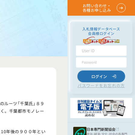
お問い合わせ・
各種お申し込み
入札情報データベース
会員様ログイン
ログイン
パスワードをお忘れの方
のルーツ「千葉氏」８９
引く。千葉都市モノレー
日本専門新聞協会
10年後の９００年とい
政治･経済･文化･社会の各専門