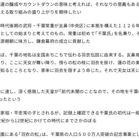
機運の醸成やカウントダウンの意味と考えれば、それなりの意義もあ
伝える取り組みの盛り上がりを期待したい
時代後期の武将・千葉常重が亥鼻（中央区）に本拠を構えた１１２６
としての始まりと考えてのもの。常重は初めて「千葉氏」を名乗り、
た源頼朝に味方し、鎌倉幕府の成立に貢献した
ば、千葉の地名は全国あちこちで伝わる羽衣伝説に由来する。亥鼻城
あり、ここに天女が舞い降り、傍らの松の枝に羽衣を掛け、蓮の花の
の知るところとなり、家来に羽衣を隠すよう命じた。それで天女は天
に達し、深く感銘した天皇が「前代未聞のことなので、その地を千葉
ったという
氏家祖・平忠常の子とされるが、記録上確認できる千葉氏の初代は一
世紀から12世紀にかけての時代にまでさかのぼる
園にある「羽衣の松」は、千葉県の人口５００万人突破の記念事業と