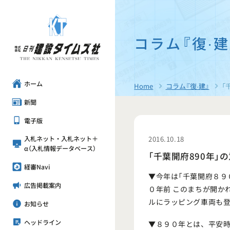
コラム『復·建
ホーム
Home
コラム『復·建』
「
新聞
電子版
2016.10.18
入札ネット・入札ネット＋
α（入札情報データベース）
「千葉開府890年」
経審Navi
▼今年は「千葉開府８９
広告掲載案内
０年前 このまちが開か
ルにラッピング車両も
お知らせ
ヘッドライン
▼８９０年とは、平安時