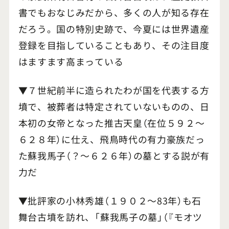
書でもおなじみだから、多くの人が知る存在
だろう。国の特別史跡で、今夏には世界遺産
登録を目指していることもあり、その注目度
はますます高まっている
▼７世紀前半に造られたわが国を代表する方
墳で、被葬者は特定されていないものの、日
本初の女帝となった推古天皇（在位５９２～
６２８年）に仕え、飛鳥時代の有力豪族だっ
た蘇我馬子（？～６２６年）の墓とする説が有
力だ
▼批評家の小林秀雄（１９０２～83年）も石
舞台古墳を訪れ、「蘇我馬子の墓」（『モオツ