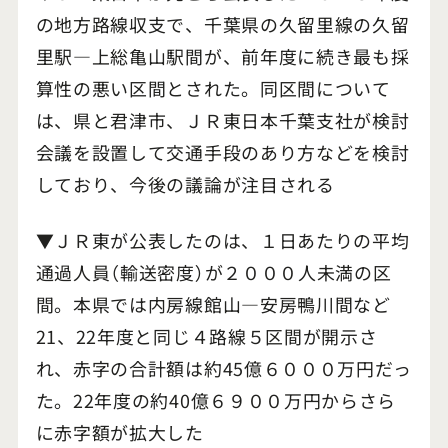
の地方路線収支で、千葉県の久留里線の久留
里駅―上総亀山駅間が、前年度に続き最も採
算性の悪い区間とされた。同区間について
は、県と君津市、ＪＲ東日本千葉支社が検討
会議を設置して交通手段のあり方などを検討
しており、今後の議論が注目される
▼ＪＲ東が公表したのは、１日あたりの平均
通過人員（輸送密度）が２０００人未満の区
間。本県では内房線館山―安房鴨川間など
21、22年度と同じ４路線５区間が開示さ
れ、赤字の合計額は約45億６０００万円だっ
た。22年度の約40億６９００万円からさら
に赤字額が拡大した