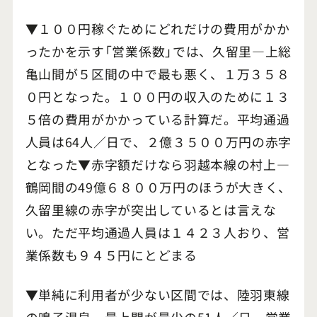
▼１００円稼ぐためにどれだけの費用がかか
ったかを示す「営業係数」では、久留里―上総
亀山間が５区間の中で最も悪く、１万３５８
０円となった。１００円の収入のために１３
５倍の費用がかかっている計算だ。平均通過
人員は64人／日で、２億３５００万円の赤字
となった▼赤字額だけなら羽越本線の村上―
鶴岡間の49億６８００万円のほうが大きく、
久留里線の赤字が突出しているとは言えな
い。ただ平均通過人員は１４２３人おり、営
業係数も９４５円にとどまる
▼単純に利用者が少ない区間では、陸羽東線
の鳴子温泉―最上間が最少の51人／日。営業